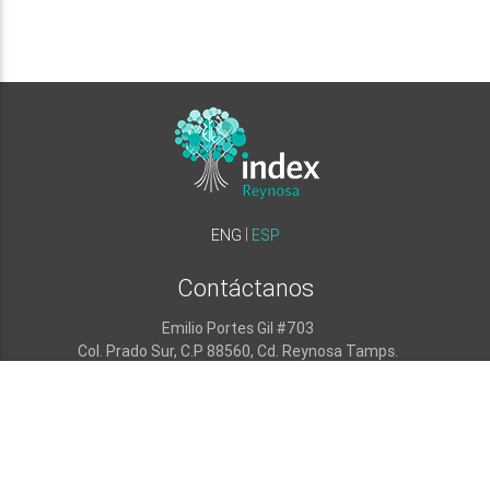
ENG
ESP
Contáctanos
Emilio Portes Gil #703
Col. Prado Sur, C.P 88560, Cd. Reynosa Tamps.
Tercer piso en el Hotel Holiday Inn Zona Dorada
hola
@indexreynosa.org.mx
922-87-46
y
922-94-07